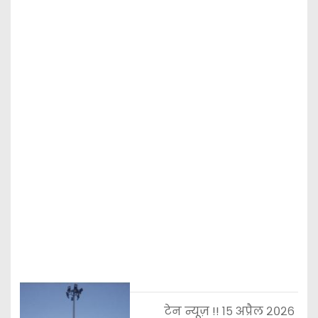
टेन न्यूज़ !! १५ अप्रैल २०२६