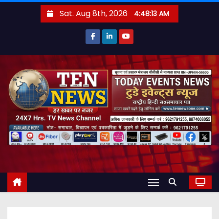
S
Sat. Aug 8th, 2026
4:48:14 AM
k
i
p
t
o
c
o
n
t
e
n
t