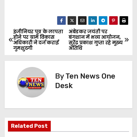
इंजीनियर पुत्र के लापता
अंबेडकर जयंती पर
P
होने पर ग्राम विकास
बंगशान में भव्य आयोजन,
अधिकारी ने दर्ज कराई
सुरेंद्र प्रकाश गुप्ता रहे मुख्य
o
गुमशुदगी
अतिथि
s
t
By
Ten News One
n
Desk
a
v
i
Related Post