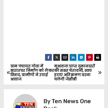
ग्राम पंचायत गोवा में
मुआवजा प्राप्त दुकानदारों
P
बारातघर निर्माण को लेकर
को सख्त चेतावनी, स्वयं
विवाद, ग्रामीणों ने उठाई
हटाएं अतिक्रमण वरना
o
आवाज
चलेगी जेसीबी
s
t
By
Ten News One