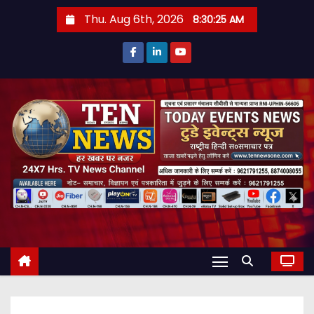
S
Thu. Aug 6th, 2026
8:30:26 AM
k
i
p
t
o
c
o
n
t
e
n
t