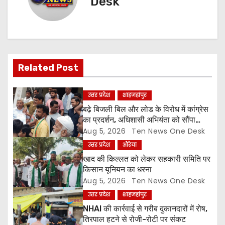
n
Desk
a
v
i
Related Post
g
उत्तर प्रदेश
शाहजहांपुर
a
बढ़े बिजली बिल और लोड के विरोध में कांग्रेस
का प्रदर्शन, अधिशासी अभियंता को सौंपा
t
ज्ञापन
Aug 5, 2026
Ten News One Desk
उत्तर प्रदेश
औरेया
i
खाद की किल्लत को लेकर सहकारी समिति पर
o
किसान यूनियन का धरना
Aug 5, 2026
Ten News One Desk
n
उत्तर प्रदेश
शाहजहांपुर
NHAI की कार्रवाई से गरीब दुकानदारों में रोष,
तिरपाल हटने से रोजी-रोटी पर संकट