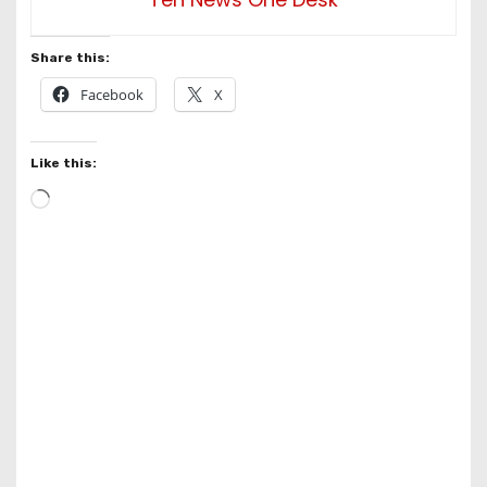
Share this:
Facebook
X
Like this:
L
o
a
d
i
n
g
…