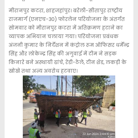
मीरानपुर कटरा, शाहजहांपुर। बरेली-सीतापुर राष्ट्रीय
राजमार्ग (एनएच-30) फोरलेन परियोजना के अंतर्गत
सोमवार को मीरानपुर कटरा में अतिक्रमण हटाने का
व्यापक अभियान चलाया गया। परियोजना प्रबंधक
अंजनी कुमार के निर्देशन में कंट्रोल रूम ऑफिसर धर्मेन्द्र
सिंह और लोकेन्द्र सिंह की अगुवाई में टीम ने सड़क
किनारे बने अस्थायी ढांचे, रेडी-ठेले, टीन शेड, लकड़ी के
खोखे तथा अन्य अवरोध हटवाए।