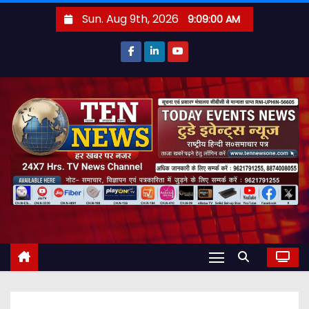
S
Sun. Aug 9th, 2026
9:09:01 AM
k
i
p
t
o
c
o
n
t
e
n
t