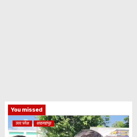
You missed
उत्तर प्रदेश
शाहजहांपुर