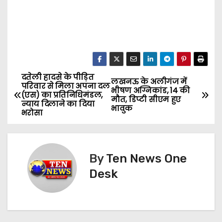
दतेली हादसे के पीड़ित
P
लखनऊ के अलीगंज में
परिवार से मिला अपना दल
भीषण अग्निकांड, 14 की
(एस) का प्रतिनिधिमंडल,
o
मौत, डिप्टी सीएम हुए
न्याय दिलाने का दिया
भावुक
भरोसा
s
t
By
Ten News One
n
Desk
a
v