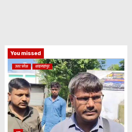
You missed
उत्तर प्रदेश
शाहजहांपुर