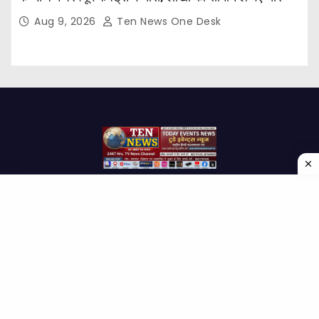
Aug 9, 2026
Ten News One Desk
Proudly powered by WordPress
|
Theme: Newses by
Themeansar
.
Home
About Us
Contact us
Disclaimer
Privacy Policy