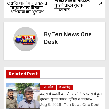
लेकर वीडियो वायरल
क्रॉस आजीवन सदस्यता
o
करने वाला युवक
पहचान-पत्र वितरण
गिरफ्तार
अभियान का शुभारंभ
s
t
By
Ten News One
n
Desk
a
v
i
Related Post
g
a
उत्तर प्रदेश
शाहजहांपुर
कटरा में चलती बस से उतरने के प्रयास में हुआ
t
हादसा, युवक घायल, पुलिस ने चालक-
परिचालक को पूंछताछ के लिए हिरासत में लिया
Aug 9, 2026
Ten News One Desk