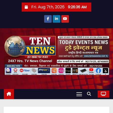
S
Fri. Aug 7th, 2026
9:26:38 AM
k
i
p
t
o
c
o
n
t
e
n
t