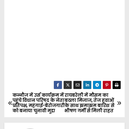
कन्नौज में उर्स कार्यक्रम में
रायबरेली में मौसम का
P
पहुंचे विधान परिषद के नेता
बदला मिजाज, तेज हवाओं
प्रतिपक्ष, महंगाई-बेरोजगारी
के साथ झमाझम बारिश से
o
को बनाया चुनावी मुद्दा
भीषण गर्मी से मिली राहत
s