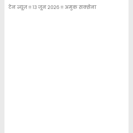
टेन न्यूज़ !! १३ जून २०२६ !! अमुक सक्सेना