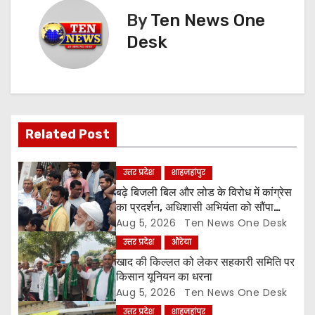
t
By
Ten News One
n
Desk
a
v
i
Related Post
g
उत्तर प्रदेश
शाहजहांपुर
a
बढ़े बिजली बिल और लोड के विरोध में कांग्रेस
का प्रदर्शन, अधिशासी अभियंता को सौंपा
t
ज्ञापन
Aug 5, 2026
Ten News One Desk
उत्तर प्रदेश
औरेया
i
खाद की किल्लत को लेकर सहकारी समिति पर
o
किसान यूनियन का धरना
Aug 5, 2026
Ten News One Desk
n
उत्तर प्रदेश
शाहजहांपुर