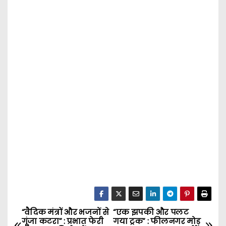
“वैदिक मंत्रों और भजनों से
“एक झपकी और पलट
P
गूंजा कटरा” : प्रभात फेरी
गया ट्रक” : फीलनगर मोड़