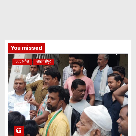
You missed
उत्तर प्रदेश
शाहजहांपुर