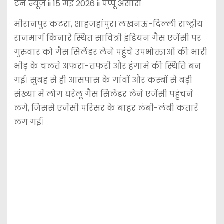
टेन न्यूज़ ii 15 मई 2026 ii पप्पू अंसारी
मीरानपुर कटरा, शाहजहांपुर। लखनऊ-दिल्ली राष्ट्रीय
राजमार्ग किनारे स्थित सावित्री इंडियन गैस एजेंसी पर
गुरुवार को गैस सिलेंडर लेने पहुंचे उपभोक्ताओं की भारी
भीड़ के चलते अफरा-तफरी और हंगामे की स्थिति बन
गई। सुबह से ही आसपास के गांवों और कस्बों से बड़ी
संख्या में लोग घरेलू गैस सिलेंडर लेने एजेंसी पहुंचने
लगे, जिससे एजेंसी परिसर के बाहर लंबी-लंबी कतारें
लग गईं।