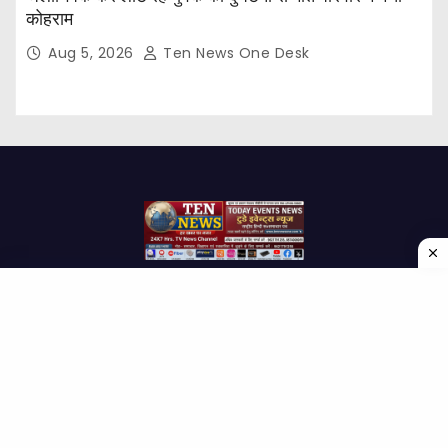
कोहराम
Aug 5, 2026
Ten News One Desk
Proudly powered by WordPress
|
Theme: Newses by
Themeansar
.
Home
About Us
Contact us
Disclaimer