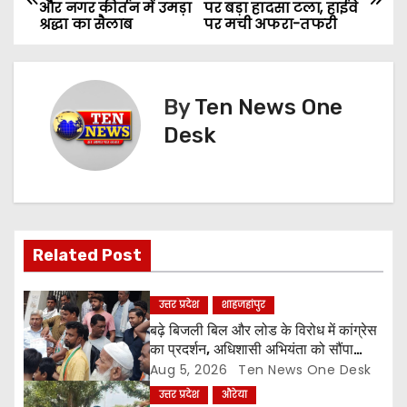
और नगर कीर्तन में उमड़ा
पर बड़ा हादसा टला, हाईवे
o
श्रद्धा का सैलाब
पर मची अफरा-तफरी
s
t
By
Ten News One
n
Desk
a
v
i
Related Post
g
उत्तर प्रदेश
शाहजहांपुर
a
बढ़े बिजली बिल और लोड के विरोध में कांग्रेस
का प्रदर्शन, अधिशासी अभियंता को सौंपा
t
ज्ञापन
Aug 5, 2026
Ten News One Desk
उत्तर प्रदेश
औरेया
i