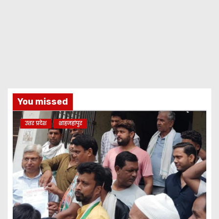
You missed
उत्तर प्रदेश
शाहजहांपुर