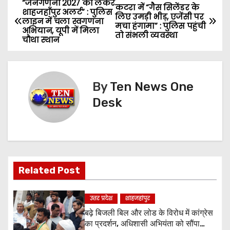
“जनगणना 2027 को लेकर
P
कटरा में “गैस सिलेंडर के
शाहजहाँपुर अलर्ट” : पुलिस
लिए उमड़ी भीड़, एजेंसी पर
लाइन में चला स्वगणना
o
मचा हंगामा” : पुलिस पहुंची
अभियान, यूपी में मिला
तो संभली व्यवस्था
चौथा स्थान
s
t
By
Ten News One
n
Desk
a
v
i
Related Post
g
a
उत्तर प्रदेश
शाहजहांपुर
बढ़े बिजली बिल और लोड के विरोध में कांग्रेस
t
का प्रदर्शन, अधिशासी अभियंता को सौंपा