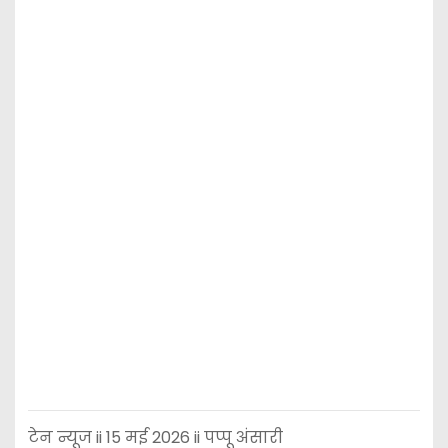
टेन न्यूज ii 15 मई 2026 ii पप्पू अंसारी