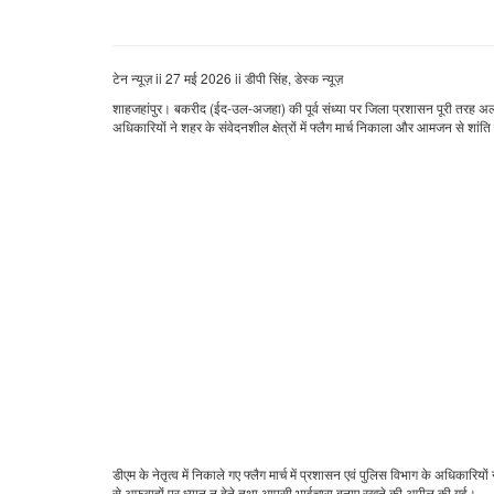
टेन न्यूज़ ii 27 मई 2026 ii डीपी सिंह, डेस्क न्यूज़
शाहजहांपुर। बकरीद (ईद-उल-अजहा) की पूर्व संध्या पर जिला प्रशासन पूरी तरह अलर्ट नजर
अधिकारियों ने शहर के संवेदनशील क्षेत्रों में फ्लैग मार्च निकाला और आमजन से शा
डीएम के नेतृत्व में निकाले गए फ्लैग मार्च में प्रशासन एवं पुलिस विभाग के अधिक
से अफवाहों पर ध्यान न देने तथा आपसी भाईचारा बनाए रखने की अपील की गई।