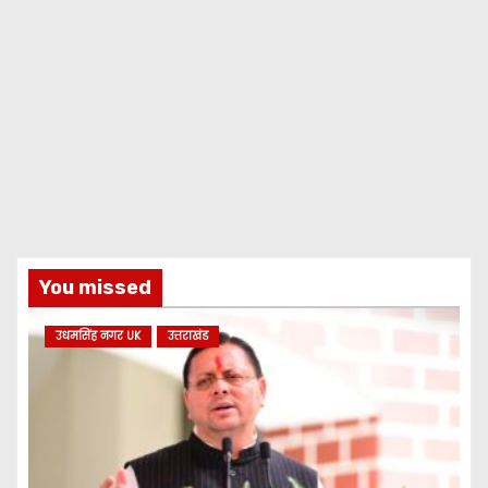
You missed
उधमसिंह नगर UK
उत्तराखंड