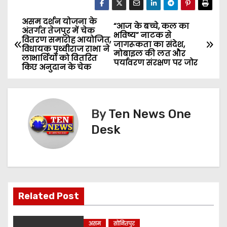
असम दर्शन योजना के
P
“आज के बच्चे, कल का
अंतर्गत तेजपुर में चेक
भविष्य” नाटक से
वितरण समारोह आयोजित,
o
जागरूकता का संदेश,
विधायक पृथ्वीराज राभा ने
मोबाइल की लत और
लाभार्थियों को वितरित
पर्यावरण संरक्षण पर जोर
s
किए अनुदान के चेक
t
n
By
Ten News One
Desk
a
v
i
g
Related Post
a
असम
सोनितपुर