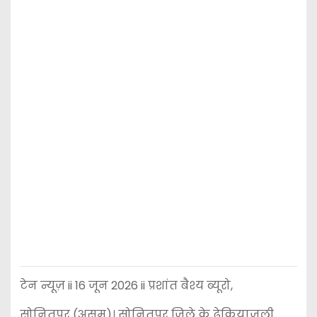
टेन न्यूज़ ii 16 जून 2026 ii प्रशांत बैश्य ब्यूरो,
सोनितपुर (असम)। सोनितपुर जिले के ढेकियाजुली