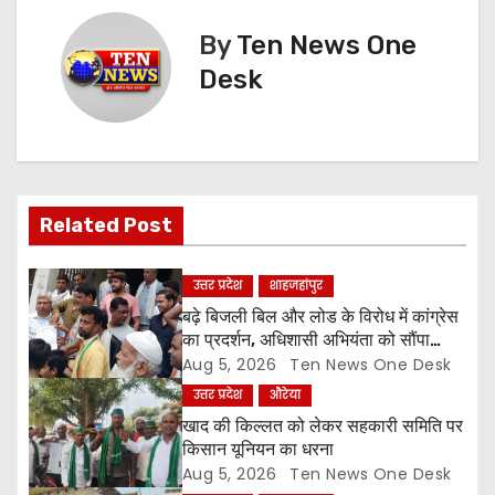
n
By
Ten News One
Desk
a
v
i
g
Related Post
a
उत्तर प्रदेश
शाहजहांपुर
t
बढ़े बिजली बिल और लोड के विरोध में कांग्रेस
का प्रदर्शन, अधिशासी अभियंता को सौंपा
i
ज्ञापन
Aug 5, 2026
Ten News One Desk
उत्तर प्रदेश
औरेया
o
खाद की किल्लत को लेकर सहकारी समिति पर
किसान यूनियन का धरना
n
Aug 5, 2026
Ten News One Desk