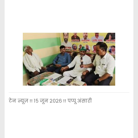
टेन न्यूज़ !! १५ जून २०२६ !! पप्पू अंसारी