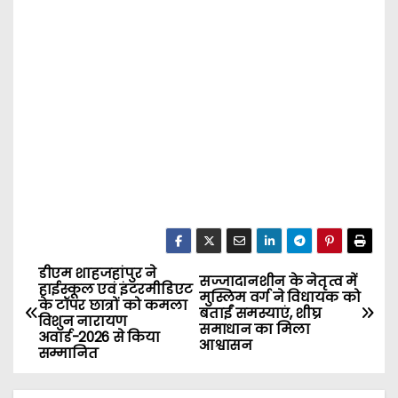
डीएम शाहजहांपुर ने
P
सज्जादानशीन के नेतृत्व में
हाईस्कूल एवं इंटरमीडिएट
मुस्लिम वर्ग ने विधायक को
के टॉपर छात्रों को कमला
o
बताईं समस्याएं, शीघ्र
विशुन नारायण
समाधान का मिला
अवार्ड-2026 से किया
आश्वासन
s
सम्मानित
t