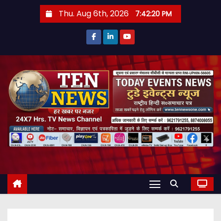
S
Thu. Aug 6th, 2026
7:42:21 PM
k
i
p
t
o
c
o
n
t
e
n
t