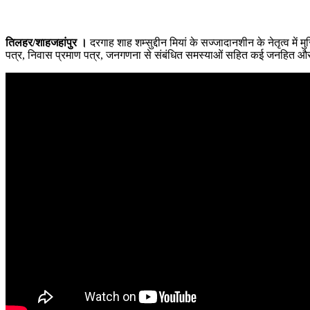
तिलहर/शाहजहांपुर ।
दरगाह शाह शम्सुद्दीन मियां के सज्जादानशीन के नेतृत्व में
पत्र, निवास प्रमाण पत्र, जनगणना से संबंधित समस्याओं सहित कई जनहित और 