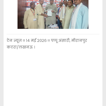
टेन न्यूज़ !! १४ मई २०२६ !! पप्पू अंसारी, मीरानपुर
कटरा/लखनऊ ।