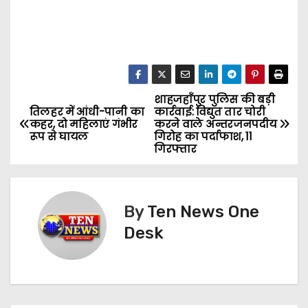
शाहजहाँपुर पुलिस की बड़ी
P
तिलहर में आंधी-पानी का
कार्रवाई: विद्युत तार चोरी
कहर, दो महिलाएं गंभीर
करने वाले अन्तरजनपदीय
o
रूप से घायल
गिरोह का पर्दाफाश, 11
गिरफ्तार
s
t
By
Ten News One
n
Desk
a
v