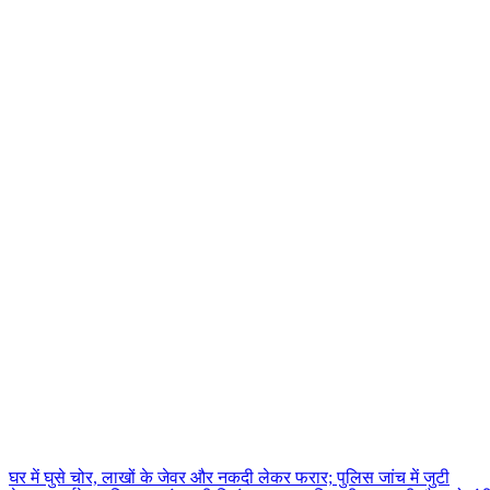
Post
घर में घुसे चोर, लाखों के जेवर और नकदी लेकर फरार; पुलिस जांच में जुटी