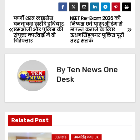
फर्जी शस्त्र लाइसेंस
NEET Re-Exam 2026 को
P
बनवाकर खरीदे हथियार,
निष्पक्ष एवं पारदर्शी ढंग से
एसओजी और पुलिस की
संपन्न कराने के लिए
o
संयुक्त कार्रवाई में दो
ऊधमसिंहनगर पुलिस पूरी
गिरफ्तार
तरह सतर्क
s
t
By
Ten News One
n
Desk
a
v
i
Related Post
g
उत्तराखंड
उधमसिंह नगर UK