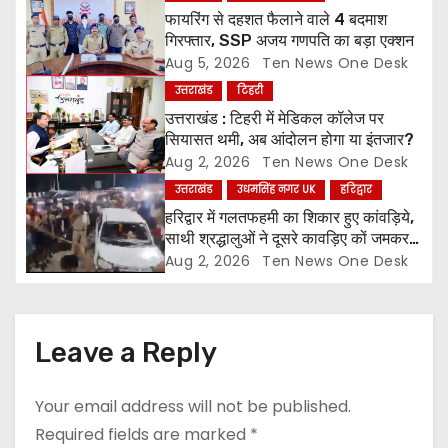
a
फायरिंग से दहशत फैलाने वाले 4 बदमाश
t
गिरफ्तार, SSP अजय गणपति का बड़ा एक्शन
Aug 5, 2026
Ten News One Desk
i
उत्तराखंड
टिहरी
o
उत्तराखंड : टिहरी में मेडिकल कॉलेज पर
सियासत थमी, अब आंदोलन होगा या इंतजार?
n
Aug 2, 2026
Ten News One Desk
उत्तराखंड
उधमसिंह नगर UK
हरिद्वार
हरिद्वार में गलतफहमी का शिकार हुए कांवड़िये,
साथी श्रद्धालुओं ने दूसरे कावड़िए कों जमकर
पीटा और कार तोड़ी
Aug 2, 2026
Ten News One Desk
Leave a Reply
Your email address will not be published.
Required fields are marked
*