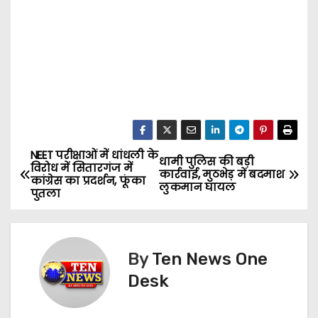
NEET परीक्षाओं में धांधली के
P
धामी पुलिस की बड़ी
विरोध में सितारगंज में
कार्रवाई, मुठभेड़ में बदमाश
कांग्रेस का प्रदर्शन, फूंका
o
लुकमान घायल
पुतला
s
t
By
Ten News One
n
Desk
a