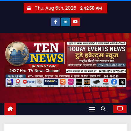
S
Thu. Aug 6th, 2026
2:42:59 AM
k
i
p
t
o
c
o
n
t
e
n
t