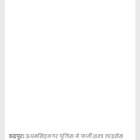
रुद्रपुर।
ऊधमसिंहनगर पुलिस ने फर्जी शस्त्र लाइसेंस