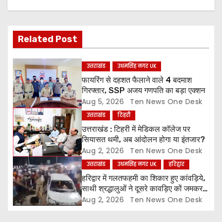
v
i
Related Post
g
उत्तराखंड
उधमसिंह नगर UK
a
फायरिंग से दहशत फैलाने वाले 4 बदमाश
गिरफ्तार, SSP अजय गणपति का बड़ा एक्शन
t
Aug 5, 2026
Ten News One Desk
उत्तराखंड
टिहरी
i
उत्तराखंड : टिहरी में मेडिकल कॉलेज पर
o
सियासत थमी, अब आंदोलन होगा या इंतजार?
Aug 2, 2026
Ten News One Desk
n
उत्तराखंड
उधमसिंह नगर UK
हरिद्वार
हरिद्वार में गलतफहमी का शिकार हुए कांवड़िये,
साथी श्रद्धालुओं ने दूसरे कावड़िए कों जमकर
पीटा और कार तोड़ी
Aug 2, 2026
Ten News One Desk