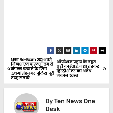
NEET Re-Exam 2026 को
P
ऑपरेशन प्रहार के तहत
निष्पक्ष एवं पारदर्शी ढंग से
बड़ी कार्रवाई, नशा तस्कर
संपन्न कराने के लिए
o
हिस्ट्रीशीटर का अवैध
ऊधमसिंहनगर पुलिस पूरी
मकान ध्वस्त
तरह सतर्क
s
t
By
Ten News One
n
Desk