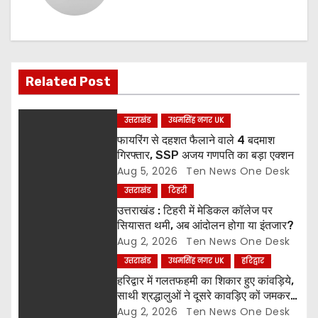
a
v
i
Related Post
g
a
उत्तराखंड
उधमसिंह नगर UK
फायरिंग से दहशत फैलाने वाले 4 बदमाश
t
गिरफ्तार, SSP अजय गणपति का बड़ा एक्शन
Aug 5, 2026
Ten News One Desk
i
उत्तराखंड
टिहरी
o
उत्तराखंड : टिहरी में मेडिकल कॉलेज पर
सियासत थमी, अब आंदोलन होगा या इंतजार?
n
Aug 2, 2026
Ten News One Desk
उत्तराखंड
उधमसिंह नगर UK
हरिद्वार
हरिद्वार में गलतफहमी का शिकार हुए कांवड़िये,
साथी श्रद्धालुओं ने दूसरे कावड़िए कों जमकर
पीटा और कार तोड़ी
Aug 2, 2026
Ten News One Desk