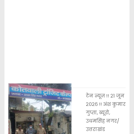
टेन न्यूज़ !! २1 जून
२०२६ !! अंश कुमार
गुप्ता, ब्यूरो,
उधमसिंह नगर/
उत्तराखंड