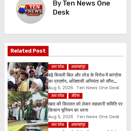
By
Ten News One
n
Desk
a
v
i
Related Post
g
a
उत्तर प्रदेश
शाहजहांपुर
बढ़े बिजली बिल और लोड के विरोध में कांग्रेस
t
का प्रदर्शन, अधिशासी अभियंता को सौंपा
ज्ञापन
Aug 5, 2026
Ten News One Desk
i
उत्तर प्रदेश
औरेया
o
खाद की किल्लत को लेकर सहकारी समिति पर
किसान यूनियन का धरना
n
Aug 5, 2026
Ten News One Desk
उत्तर प्रदेश
शाहजहांपुर