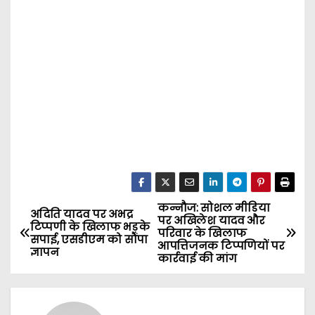
कन्नौज: सोशल मीडिया
P
अदिति यादव पर अभद्र
पर अखिलेश यादव और
टिप्पणी के खिलाफ भड़के
परिवार के खिलाफ
o
सपाई, एसडीएम को सौंपा
आपत्तिजनक टिप्पणियों पर
ज्ञापन
कार्रवाई की मांग
s
t