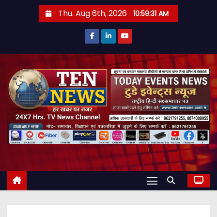
S
Thu. Aug 6th, 2026
10:59:33 AM
k
i
p
t
o
c
o
n
t
e
n
t