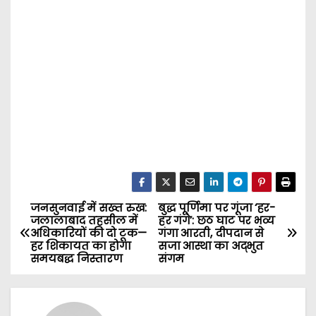
जनसुनवाई में सख्त रुख:
बुद्ध पूर्णिमा पर गूंजा ‘हर-
P
जलालाबाद तहसील में
हर गंगे’: छठ घाट पर भव्य
अधिकारियों की दो टूक—
गंगा आरती, दीपदान से
o
हर शिकायत का होगा
सजा आस्था का अद्भुत
समयबद्ध निस्तारण
संगम
s
t