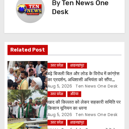
By
Ten News One
n
Desk
a
v
i
Related Post
g
a
उत्तर प्रदेश
शाहजहांपुर
बढ़े बिजली बिल और लोड के विरोध में कांग्रेस
t
का प्रदर्शन, अधिशासी अभियंता को सौंपा
ज्ञापन
Aug 5, 2026
Ten News One Desk
i
उत्तर प्रदेश
औरेया
o
खाद की किल्लत को लेकर सहकारी समिति पर
किसान यूनियन का धरना
n
Aug 5, 2026
Ten News One Desk
उत्तर प्रदेश
शाहजहांपुर