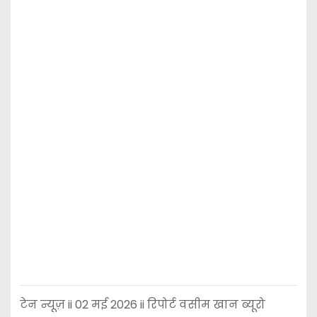
टेन न्यूज़ ii 02 मई 2026 ii रिपोर्ट वसीम खान ब्यूरो