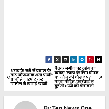
पैतृक जमीन पर दबंग का
P
शराब के नशे में बवाल के
कब्जा! न्याय के लिए डीएम
बाद खौफनाक अंत! पत्नी-
कन्नौज की चौखट पर
o
बच्चों से मारपीट कर
पहुंचा पीड़ित, कार्रवाई न
ग्रामीण ने लगाई फांसी
हुई तो धरने की चेतावनी
s
t
By
Ten News One