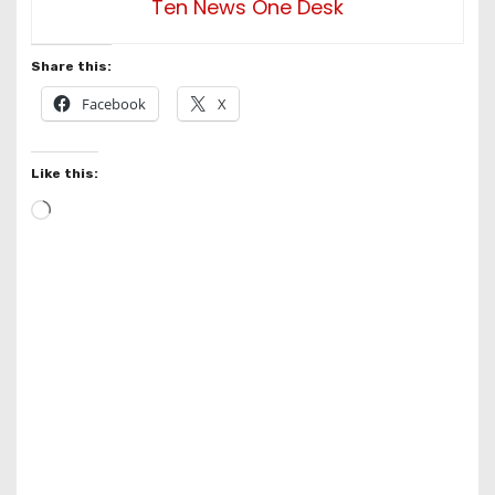
Ten News One Desk
Share this:
Facebook
X
Like this:
L
o
a
d
i
n
g
…