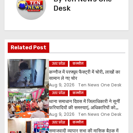
n
Desk
a
v
i
Related Post
g
a
उत्तर प्रदेश
कन्नौज
कन्नौज में परफ्यूम फैक्ट्री में चोरी, लाखों का
t
सामान ले गए चोर
Aug 9, 2026
Ten News One Desk
i
उत्तर प्रदेश
कन्नौज
o
थाना समाधान दिवस में जिलाधिकारी ने सुनीं
फरियादियों की समस्याएं, अधिकारियों को
n
समयबद्ध एवं गुणवत्तापूर्ण निस्तारण के दिए निर्देश
Aug 9, 2026
Ten News One Desk
उत्तर प्रदेश
कन्नौज
समाजवादी व्यापार सभा की मासिक बैठक में