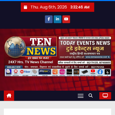
S
Thu. Aug 6th, 2026
3:32:47 AM
k
i
p
t
o
c
o
n
t
e
n
t