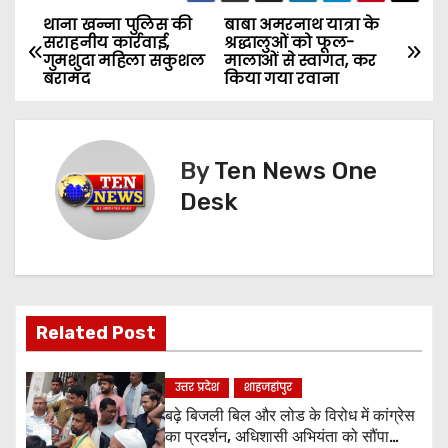
थाना खन्ना पुलिस की
बाबा अमरनाथ यात्रा के
P
सराहनीय कार्रवाई,
श्रद्धालुओं को फूल-
गुमशुदा महिला सकुशल
मालाओं से स्वागत, कर
o
बरामद
किया गया रवाना
s
t
By
Ten News One
n
Desk
a
v
i
Related Post
g
उत्तर प्रदेश
शाहजहांपुर
a
बढ़े बिजली बिल और लोड के विरोध में कांग्रेस
का प्रदर्शन, अधिशासी अभियंता को सौंपा