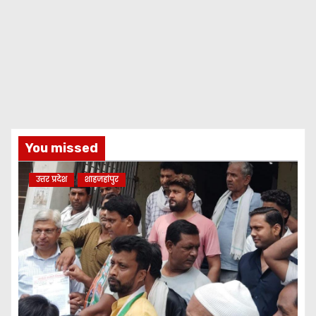
You missed
उत्तर प्रदेश
शाहजहांपुर