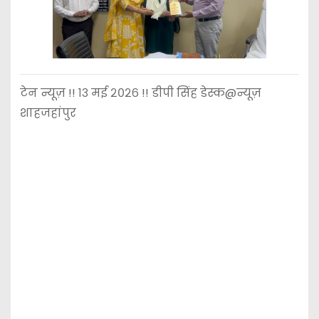
टेन न्यूज़ !! १३ मई २०२६ !! डीपी सिंह डेस्क@न्यूज़
शाहजहांपुर