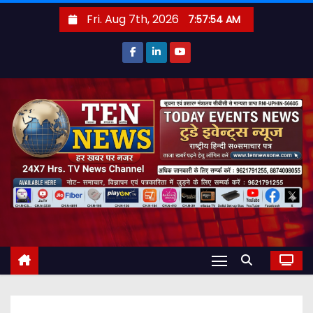
S
Fri. Aug 7th, 2026
7:57:55 AM
k
i
p
t
o
c
o
n
t
e
n
t