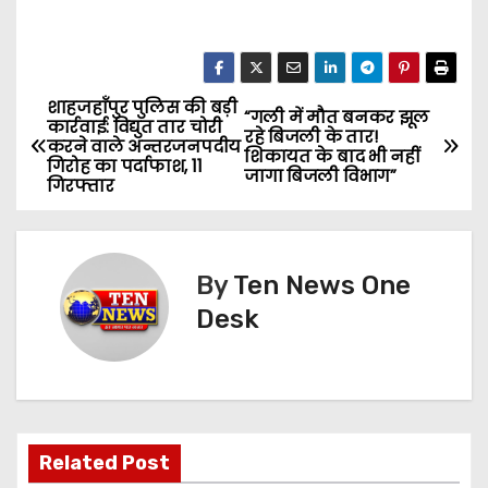
शाहजहाँपुर पुलिस की बड़ी
P
“गली में मौत बनकर झूल
कार्रवाई: विद्युत तार चोरी
रहे बिजली के तार!
करने वाले अन्तरजनपदीय
o
शिकायत के बाद भी नहीं
गिरोह का पर्दाफाश, 11
जागा बिजली विभाग”
गिरफ्तार
s
t
By
Ten News One
n
Desk
a
v
i
Related Post
g