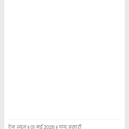
टेन न्यूज़ ii 01 मई 2026 ii पप्पू अंसारी