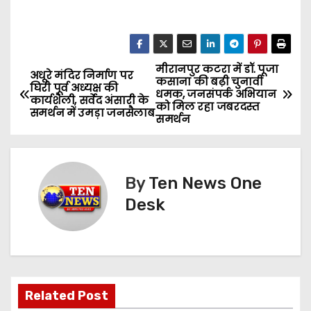
मीरानपुर कटरा में डॉ. पूजा
P
अधूरे मंदिर निर्माण पर
कसाना की बढ़ी चुनावी
घिरी पूर्व अध्यक्ष की
धमक, जनसंपर्क अभियान
o
कार्यशैली, सर्वेद अंसारी के
को मिल रहा जबरदस्त
समर्थन में उमड़ा जनसैलाब
समर्थन
s
t
By
Ten News One
n
Desk
a
v
i
Related Post
g