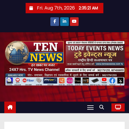
S
Fri. Aug 7th, 2026
2:35:22 AM
k
i
p
t
o
c
o
n
t
e
n
t