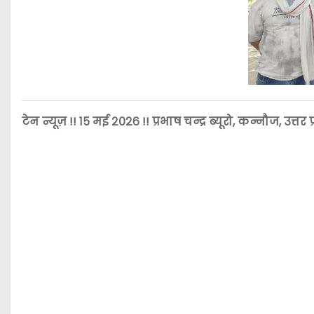
टेन न्यूज़ !! १५ मई २०२६ !! प्रभाष चन्द्र ब्यूरो, कन्नौज, उत्तर प