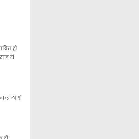
भावित हो
दराज से
लेकर लोगों
 ही,