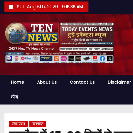
S
Sat. Aug 8th, 2026
9:18:40 AM
k
i
p
t
o
c
o
n
t
Home
About Us
Contact Us
Disclaimer
e
n
टीम
t
उत्तर प्रदेश
कन्नौज