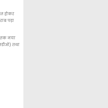
ाज़ होकर
खराब पड़ा
अब तक नया
(एसडीओ) तथा