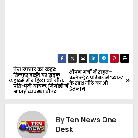
तेज रफ्तार का कहर:
P
भीषण गर्मी में राहत—
तिलहर हाईवे पर सड़क
कलेक्ट्रेट परिसर में ‘प्याऊ’
हादसे में महिला की मौत,
o
के साथ मीठे का भी
पति-बेटी घायल, निगोही में
इंतजाम
सफाई व्यवस्था चौपट
s
t
By
Ten News One
n
Desk
a