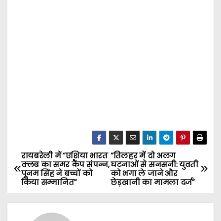
रायबरेली में “एशिया भारत
“तिलहर में दो अलग
P
क्लब का समर कैंप संपन्न,
घटनाओं से सनसनी: युवती
पूनम सिंह ने बच्चों को
को भगा ले जाने और
o
किया सम्मानित”
छेड़खानी का मामला दर्ज”
s