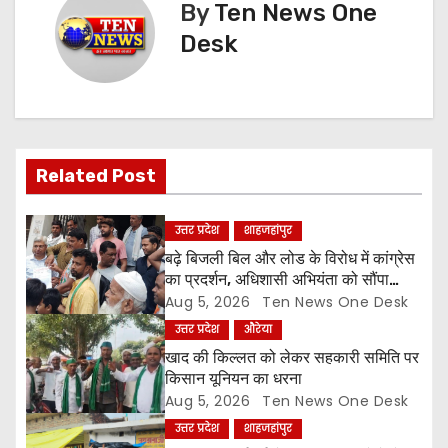
t
By
Ten News One
n
Desk
a
v
i
Related Post
g
उत्तर प्रदेश
शाहजहांपुर
a
बढ़े बिजली बिल और लोड के विरोध में कांग्रेस
का प्रदर्शन, अधिशासी अभियंता को सौंपा
t
ज्ञापन
Aug 5, 2026
Ten News One Desk
उत्तर प्रदेश
औरेया
i
खाद की किल्लत को लेकर सहकारी समिति पर
o
किसान यूनियन का धरना
Aug 5, 2026
Ten News One Desk
n
उत्तर प्रदेश
शाहजहांपुर