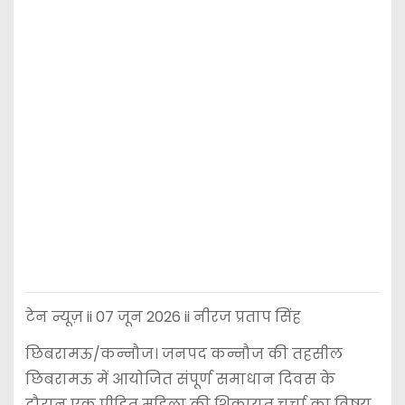
टेन न्यूज़ ii 07 जून 2026 ii नीरज प्रताप सिंह
छिबरामऊ/कन्नौज। जनपद कन्नौज की तहसील
छिबरामऊ में आयोजित संपूर्ण समाधान दिवस के
दौरान एक पीड़ित महिला की शिकायत चर्चा का विषय