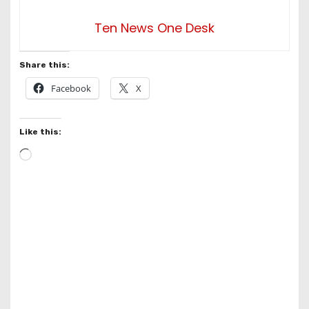
Ten News One Desk
Share this:
Facebook
X
Like this:
L
o
a
d
i
n
g
…