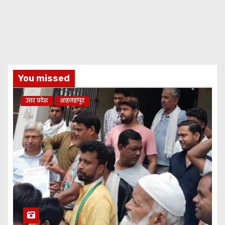
You missed
उत्तर प्रदेश
शाहजहांपुर