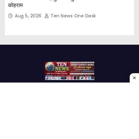
कोहराम
Aug 5, 2026
Ten News One Desk
Proudly powered by WordPress
|
Theme: Newses by
Themeansar
.
Home
About Us
Contact us
Disclaimer