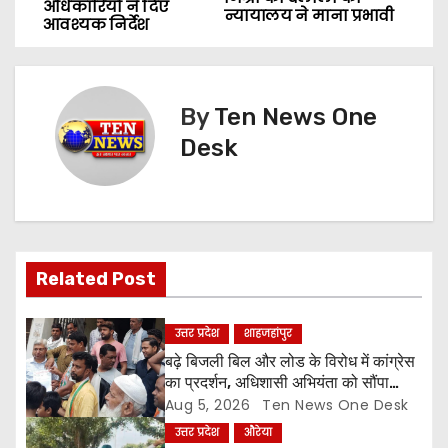
o
अधिकारियों ने दिए
न्यायालय ने माना प्रभावी
आवश्यक निर्देश
s
t
By
Ten News One
n
Desk
a
v
i
Related Post
g
a
उत्तर प्रदेश
शाहजहांपुर
बढ़े बिजली बिल और लोड के विरोध में कांग्रेस
t
का प्रदर्शन, अधिशासी अभियंता को सौंपा
ज्ञापन
Aug 5, 2026
Ten News One Desk
i
उत्तर प्रदेश
औरेया