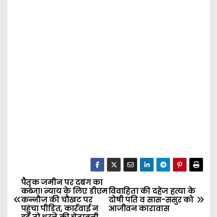
पैतृक जमीन पर दबंग का
P
कब्जा! न्याय के लिए डीएम
विवाहिता की दहेज हत्या के
कन्नौज की चौखट पर
दोषी पति व सास-ससुर को
o
पहुंचा पीड़ित, कार्रवाई न
आजीवन कारावास