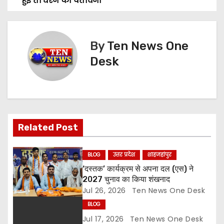
हुई तो धरने की चेतावनी
s
t
By
Ten News One
n
Desk
a
v
i
Related Post
g
a
BLOG
उत्तर प्रदेश
शाहजहांपुर
‘दस्तक’ कार्यक्रम से अपना दल (एस) ने
t
2027 चुनाव का किया शंखनाद
Jul 26, 2026
Ten News One Desk
i
BLOG
o
Jul 17, 2026
Ten News One Desk