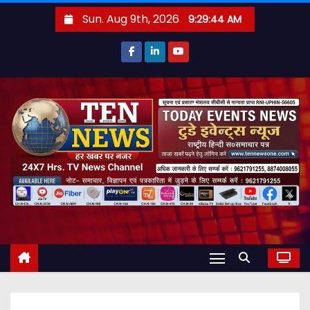
S
Sun. Aug 9th, 2026
9:29:45 AM
k
i
p
t
o
c
o
n
t
e
n
t