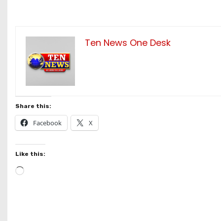
Ten News One Desk
Share this:
Facebook
X
Like this:
L
o
a
d