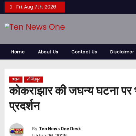
S
Fri. Aug 7th, 2026
k
i
p
t
o
Home
About Us
Contact Us
Disclaimer
c
o
n
t
असम
सोनितपुर
कोकराझार की जघन्य घटना पर भड
e
n
प्रदर्शन
t
By
Ten News One Desk
May 26, 2026