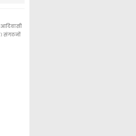
न आदिवासी
ै। संगठनों