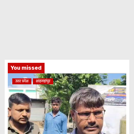
You missed
उत्तर प्रदेश
शाहजहांपुर