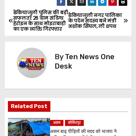
ढेकियाजुली पुलिस की बड़ी
P
ढेकियाजुली नगर पालिका
सफलता: 26 ग्राम संदिग्ध
के पदेन सदस्य बने मंत्री
हेरोइन के साथ मोइराबाड़ी
o
अशोक सिंघल, ली शपथ
का एक व्यक्ति गिरफ्तार
s
t
By
Ten News One
n
Desk
a
v
i
Related Post
g
असम
सोनितपुर
a
असम बाढ़ पीड़ितों की मदद को भाजपा ने