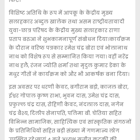
किए।
विशिष्ट अतिथि के रूप में आपकू के केंद्रीय मुख्य
सलाहकार अब्दुल खालेक तथा असम राष्ट्रीयतावादी
युवा-छात्र परिषद के केंद्रीय मुख्य सलाहकार राणा
प्रताप बरुआ ने शुभकामनापूर्ण संबोधन दिया।कार्यक्रम
के दौरान वरिष्ठ पत्रकार रमेश चंद्र बोरा एवं भोलानाथ
नाथ को विशेष रूप से सम्मानित किया गया। वहीं नरेंद्र
नाथ हलै, रंजन ज्योति शर्मा तथा मृदुल कुमार डेका के
मधुर गीतों ने कार्यक्रम को और भी आकर्षक बना दिया।
इस अवसर पर धरणी केवट, बगीराम बड़ो, काजल बोरा,
ईश्वर गोपाल कृष्ण राभा, भुवन दास, उमेश चंद्र दास,
प्रफुल्ल चंद्र दास, रोहिणी केवट, नंदलाल दास, नगेन
चंद्र बैश्य, दिलीप सेनापति, पलिमा बी. चेतिया सहित
विभिन्न सामाजिक, साहित्यिक एवं सांस्कृतिक संगठनों
के प्रतिनिधियों सहित बड़ी संख्या में गणमान्य लोग
उपस्थित रहे।सायं 4 बजे अध्यक्ष सुजीत कटकी की