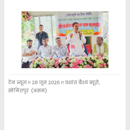
टेन न्यूज़ !! २८ जून २०२६ !! प्रशांत बैश्य ब्यूरो,
सोनितपुर (असम)