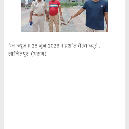
टेन न्यूज़ !! २८ जून २०२६ !! प्रशांत बैश्य ब्यूरो ,
सोनितपुर (असम)