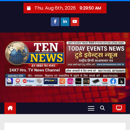
S
Thu. Aug 6th, 2026
9:29:51 AM
k
i
p
t
o
c
o
n
t
e
n
t