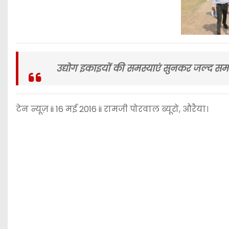
उद्योग इकाइयों की समस्याएं सुनकर जल्द स
टेन न्यूज़ ii 16 मई 2016 ii रामजी पोरवाल ब्यूरो, औरैया।