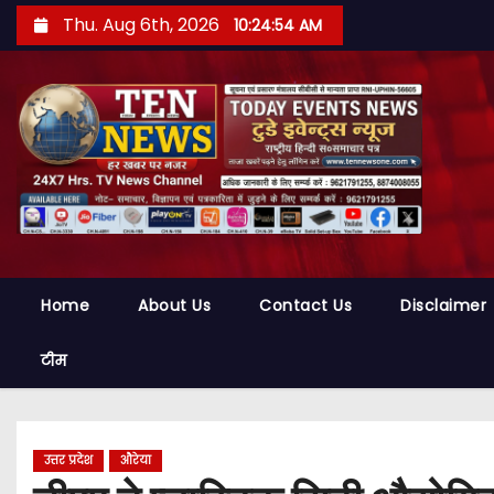
S
Thu. Aug 6th, 2026
10:24:55 AM
k
i
p
t
o
c
o
n
t
Home
About Us
Contact Us
Disclaimer
e
n
टीम
t
उत्तर प्रदेश
औरेया