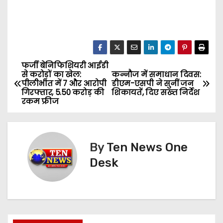
फर्जी बेनिफिशियरी आईडी
P
से करोड़ों का खेल:
कन्नौज में समाधान दिवस:
पीलीभीत में 7 और आरोपी
डीएम-एसपी ने सुनीं जन
o
गिरफ्तार, 5.50 करोड़ की
शिकायतें, दिए सख्त निर्देश
रकम फ्रीज
s
t
By
Ten News One
n
Desk
a
v
i