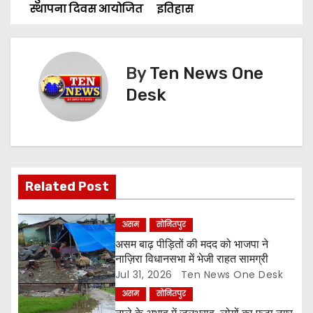
o
स्थापना दिवस आयोजित
इतिहास
s
t
By
Ten News One
n
Desk
a
v
i
Related Post
g
असम
सोनितपुर
a
असम बाढ़ पीड़ितों की मदद को भाजपा ने
नाज़िरा विधानसभा में भेजी राहत सामग्री
t
Jul 31, 2026
Ten News One Desk
असम
सोनितपुर
i