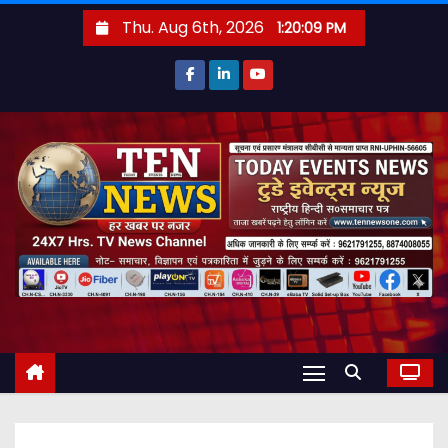
S
Thu. Aug 6th, 2026
1:20:10 PM
k
i
p
t
o
c
o
n
t
e
n
t