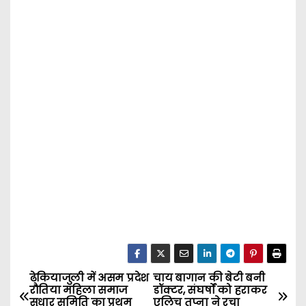
ढेकियाजुली में असम प्रदेश
चाय बागान की बेटी बनी
P
रौतिया महिला समाज
डॉक्टर, संघर्षों को हराकर
सुधार समिति का प्रथम
एलिच तप्ना ने रचा