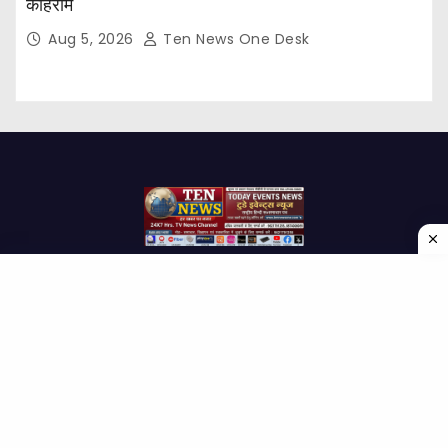
कोहराम
Aug 5, 2026
Ten News One Desk
Proudly powered by WordPress
|
Theme: Newses by
Themeansar
.
Home
About Us
Contact us
Disclaimer