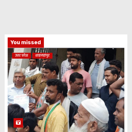
You missed
उत्तर प्रदेश
शाहजहांपुर