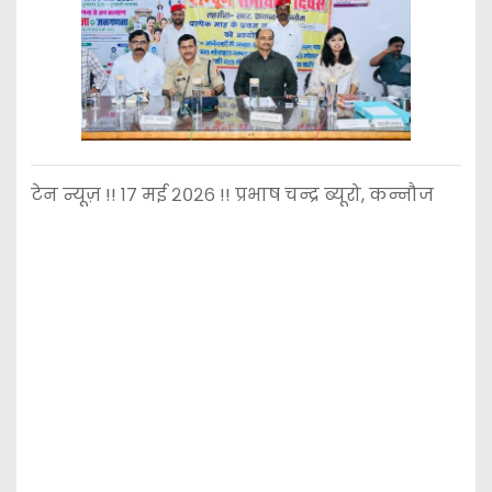
टेन न्यूज़ !! १७ मई २०२६ !! प्रभाष चन्द्र ब्यूरो, कन्नौज