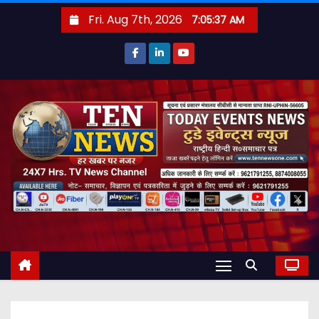
S
Fri. Aug 7th, 2026
7:05:38 AM
k
i
p
t
o
c
o
n
t
e
n
t