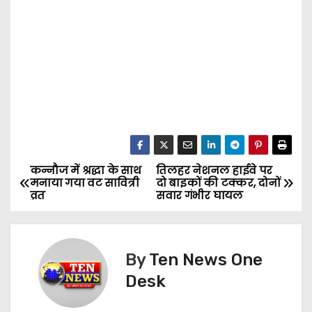
कन्नौज में श्रद्धा के साथ
तिलहर नेशनल हाईवे पर
P
मनाया गया वट सावित्री
दो बाइकों की टक्कर, दोनों
व्रत
सवार गंभीर घायल
o
s
By
Ten News One
t
Desk
n