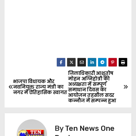
जिलाधिकारी आशुतोष
P
मोहन अग्निहोत्री की
भाजपा विधायक और
अध्यक्षता में सम्पूर्ण
o
नवनियुक्त राज्य मंत्री का
समाधान दिवस का
नगर में ऐतिहासिक स्वागत
आयोजन तहसील सदर
s
कन्नौज में सम्पन्न हुआ
t
n
By
Ten News One