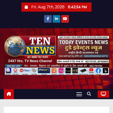
S
Fri. Aug 7th, 2026
6:42:35 PM
k
i
p
t
o
c
o
n
t
e
n
t