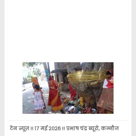
टेन न्यूज़ !! १७ मई २०२6 !! प्रभाष चंद्र ब्यूरो, कन्नौज