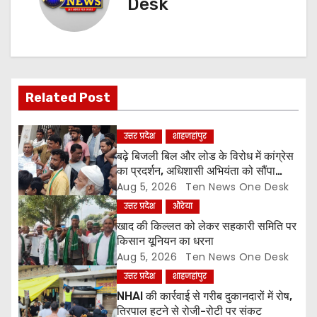
Desk
a
v
i
g
Related Post
a
उत्तर प्रदेश
शाहजहांपुर
t
बढ़े बिजली बिल और लोड के विरोध में कांग्रेस
का प्रदर्शन, अधिशासी अभियंता को सौंपा
i
ज्ञापन
Aug 5, 2026
Ten News One Desk
उत्तर प्रदेश
औरेया
o
खाद की किल्लत को लेकर सहकारी समिति पर
किसान यूनियन का धरना
n
Aug 5, 2026
Ten News One Desk
उत्तर प्रदेश
शाहजहांपुर
NHAI की कार्रवाई से गरीब दुकानदारों में रोष,
तिरपाल हटने से रोजी-रोटी पर संकट