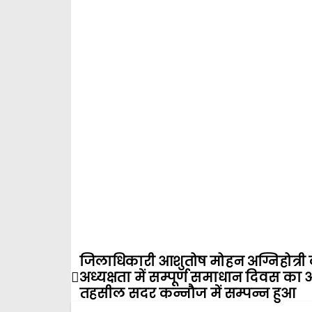
जिलाधिकारी आशुतोष मोहन अग्निहोत्री
P
अध्यक्षता में सम्पूर्ण समाधान दिवस क
o
तहसील सदर कन्नौज में सम्पन्न हुआ