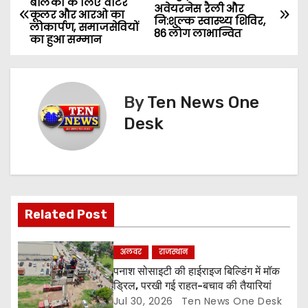
बालकों के लिए वाटर
अवेयरनेस रैली और
कूलर और आरओ का
o
नि:शुल्क स्वास्थ्य शिविर,
लोकार्पण, समाजसेवियों
86 लोग लाभान्वित
का हुआ सम्मान
s
t
By
Ten News One
n
Desk
a
v
i
Related Post
g
a
अलवर
राजस्थान
पनाश सोसाइटी की हाईराइज बिल्डिंग में मॉक
t
ड्रिल, परखी गई राहत-बचाव की तैयारियां
Jul 30, 2026
Ten News One Desk