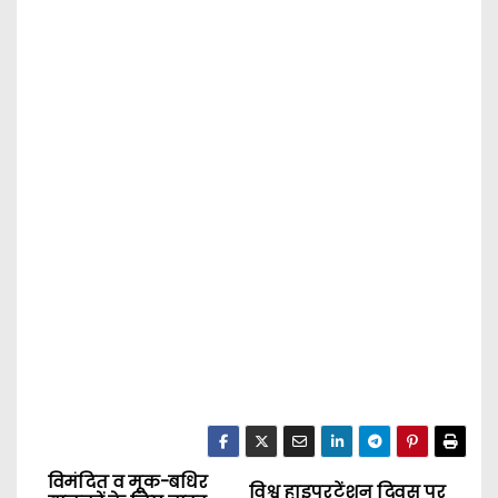
विमंदित व मूक-बधिर
P
विश्व हाइपरटेंशन दिवस पर