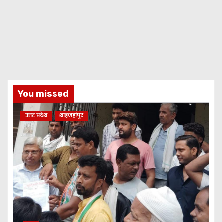
You missed
उत्तर प्रदेश
शाहजहांपुर