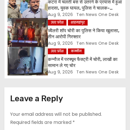
a
कटरा में चलती बस से उतरने के प्रयास में हुआ
हादसा, युवक घायल, पुलिस ने चालक-
t
परिचालक को पूंछताछ के लिए हिरासत में लिया
Aug 9, 2026
Ten News One Desk
उत्तर प्रदेश
शाहजहांपुर
i
ज्वैलरी शॉप चोरी का पुलिस ने किया खुलासा,
o
तीन आरोपी गिरफ्तार
Aug 9, 2026
Ten News One Desk
n
उत्तर प्रदेश
कन्नौज
कन्नौज में परफ्यूम फैक्ट्री में चोरी, लाखों का
सामान ले गए चोर
Aug 9, 2026
Ten News One Desk
Leave a Reply
Your email address will not be published.
Required fields are marked
*