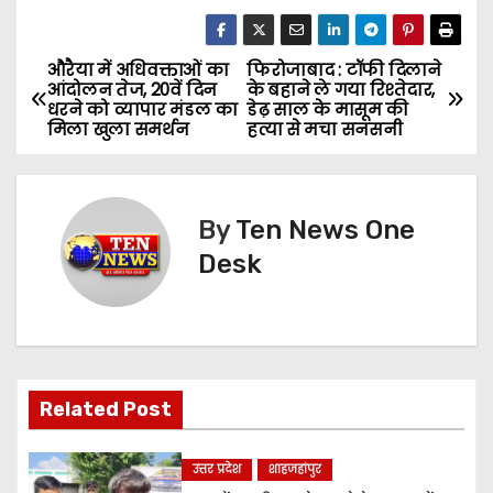
औरैया में अधिवक्ताओं का
फिरोजाबाद : टॉफी दिलाने
P
आंदोलन तेज, 20वें दिन
के बहाने ले गया रिश्तेदार,
धरने को व्यापार मंडल का
डेढ़ साल के मासूम की
o
मिला खुला समर्थन
हत्या से मचा सनसनी
s
t
By
Ten News One
n
Desk
a
v
i
Related Post
g
उत्तर प्रदेश
शाहजहांपुर