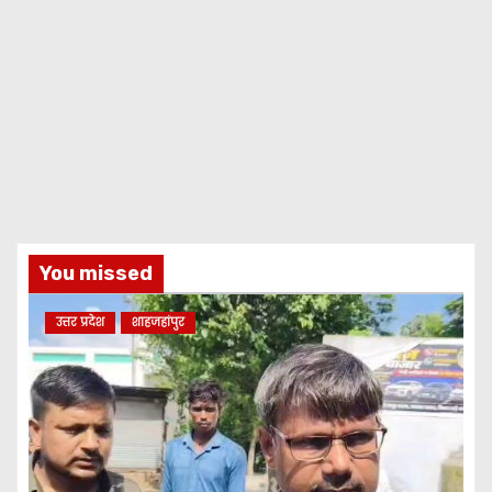
You missed
उत्तर प्रदेश
शाहजहांपुर