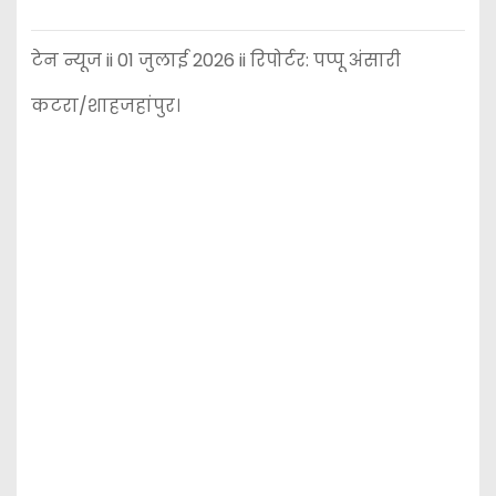
टेन न्यूज ii 01 जुलाई 2026 ii रिपोर्टर: पप्पू अंसारी
कटरा/शाहजहांपुर।