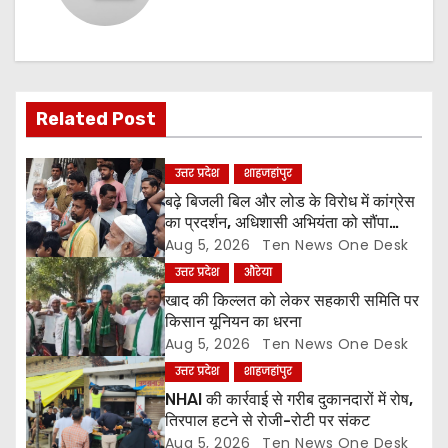
a
v
i
Related Post
g
a
उत्तर प्रदेश
शाहजहांपुर
बढ़े बिजली बिल और लोड के विरोध में कांग्रेस
t
का प्रदर्शन, अधिशासी अभियंता को सौंपा
ज्ञापन
Aug 5, 2026
Ten News One Desk
i
उत्तर प्रदेश
औरेया
o
खाद की किल्लत को लेकर सहकारी समिति पर
किसान यूनियन का धरना
n
Aug 5, 2026
Ten News One Desk
उत्तर प्रदेश
शाहजहांपुर
NHAI की कार्रवाई से गरीब दुकानदारों में रोष,
तिरपाल हटने से रोजी-रोटी पर संकट
Aug 5, 2026
Ten News One Desk